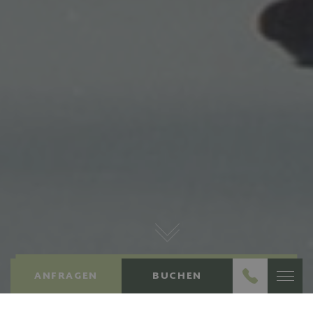
sowie über
Werbung, die der
Endbenutzer
möglicherweise vo
dem Besuch dieser
Website gesehen
hat.
DEALS & MEHR
ANFRAGEN
BUCHEN
ANGEBOTE