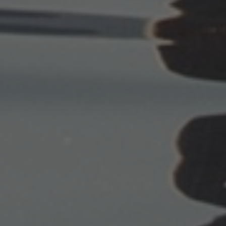
Cookie eines
.c.bing.com
Erstanbieters, das
das
ordnungsgemäße
Funktionieren
dieser Website
sicherstellt.
SM
.c.clarity.ms
Sitzung
Dies ist ein
Microsoft MSN-
Cookie eines
Drittanbieters, mit
dem wir die
Nutzung der
Website für intern
Analysen messen.
MR
1 Woche
Dies ist ein
Microsoft
Microsoft MSN-
Corporation
Cookie eines
.c.clarity.ms
Drittanbieters, mit
dem wir die
Nutzung der
Website für intern
Analysen messen.
TDCPM
1 Jahr
Dieses Cookie
The Trade
enthält
Desk Inc.
Informationen
.adsrvr.org
darüber, wie der
Endbenutzer die
Website nutzt,