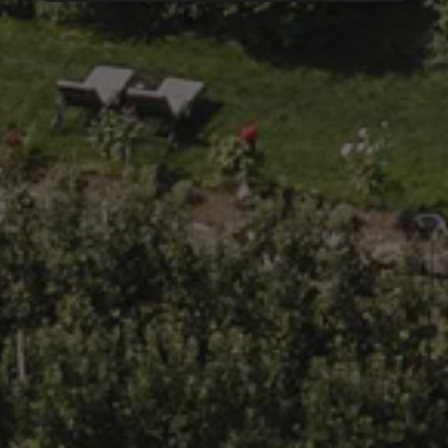
Strettamente necessari
Performance
Targeting
Funzionalità
Non classificati
I cookie strettamente necessari consentono le
funzionalità principali del sito web come l'accesso
dell'utente e la gestione dell'account. Il sito web non
può essere utilizzato correttamente senza i cookie
strettamente necessari.
Fornitore /
Nome
Scadenza
Descrizione
Dominio
popupClosed
giardino-
1 ora
marling.com
[abcdef0123456789]
www.giardino-
Sessione
Joomla layou
{32}
marling.com
builder
CookieScriptConsent
5 mesi 3
Questo cook
CookieScript
settimane
viene
www.giardino-
utilizzato dal
marling.com
servizio
Cookie-
Script.com p
ricordare le
preferenze d
consenso sui